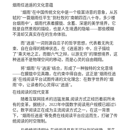
烟雨任逍遥的文化意蕴
"烟雨"在中国传统文化中是一个极富诗意的意象，从苏
轼的"一蓑烟雨任平生"到杜牧的"南朝四百八十寺，多少楼
台烟雨中"，烟雨代表着朦胧、含蓄、深邃的美学境界，它
既是自然景观的描绘，也是人生境遇的隐喻——那些模糊
不清却又真实存在的生命体验。
而"逍遥"一词则源自庄子的哲学思想，代表着无拘无
束、自在自得的精神状态，在《逍遥游》中，庄子描绘
了"乘天地之正，而御六气之辩，以游无穷"的理想境界，这
种逍遥不是物理空间的移动，而是心灵的自由翱翔。
将"烟雨"与"逍遥"结合，形成了一种独特的文化意境
——在朦胧中见真趣，在约束中得自由，这正是"烟雨任逍
遥"在线阅读平台试图传递的文化理念：在数字世界的"烟
雨"中，让读者的心灵得以"逍遥"。
在线阅读的现代变革
随着互联网技术的迅猛发展,阅读方式正经历着前所未
有的变革，据统计，2022年中国数字阅读用户规模已超过5
亿，数字阅读正在成为主流阅读方式之一，在这一背景
下，"烟雨任逍遥"等免费在线阅读平台应运而生，打破了传
统阅读的时空限制。