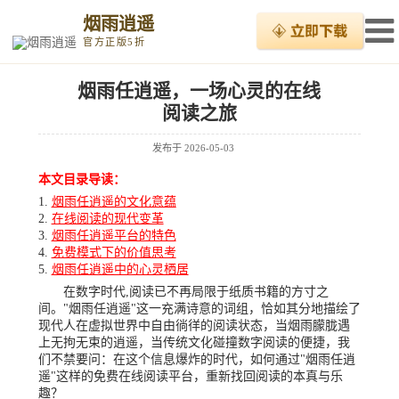
烟雨逍遥
官方正版5折
烟雨任逍遥，一场心灵的在线
阅读之旅
发布于
2026-05-03
本文目录导读：
烟雨任逍遥的文化意蕴
在线阅读的现代变革
烟雨任逍遥平台的特色
免费模式下的价值思考
烟雨任逍遥中的心灵栖居
在数字时代,阅读已不再局限于纸质书籍的方寸之
间。"烟雨任逍遥"这一充满诗意的词组，恰如其分地描绘了
现代人在虚拟世界中自由徜徉的阅读状态，当烟雨朦胧遇
上无拘无束的逍遥，当传统文化碰撞数字阅读的便捷，我
们不禁要问：在这个信息爆炸的时代，如何通过"烟雨任逍
遥"这样的免费在线阅读平台，重新找回阅读的本真与乐
趣？