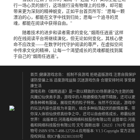
行一场心灵的旅行，这场旅行没有物理上的位移，却可能
带来更为深刻的精神蜕变，正如平台首页所写："愿每一颗
漂泊的心，都能在文字中找到归处；愿每一个追寻的灵
魂，都能在阅读中获得自由。"
随着技术的进步和读者需求的变化,"烟雨任逍遥"这样
的在线阅读平台将继续演化，但无论如何变化，其核心使
命不应改变——在数字时代守护阅读的尊严，在虚拟空间
中传承文化的精神，让每一个渴望成长的灵魂都能找到属
于自己的"烟雨任逍遥"。
首页
|健康游戏忠告：
抵制不良游戏 拒绝盗版游戏
注意自我保护
谨防受骗上当
适度游戏益脑 沉迷游戏伤身
合理安排时间 享受健
康生活
游戏名称:《烟雨逍遥》是一款以精致的3D场景建设为主题的国
风魔幻仙侠类手游，游戏中的人物建模极为细节精致，还可以更
换各种稀有服装，展现优秀的粒子特效，当然不仅如此，游戏中
的玩法内容也是极为丰富的，结合多种贴荡起伏的剧情故事，带
你深入体验仙侠修真纷争之中，还可以自由修炼成长，称霸仙侠
世界！ 出版单位:河南羲和网络科技股份有限公司 运营单位:河南
羲和网络科技股份有限公司 文号:国新出审〔2023〕1761号 出版
物号:ISBN 978-7-498-12720-4 应用版本: V1.5 Copyright 官方正版
授权网站. 皖ICP备2023013193号