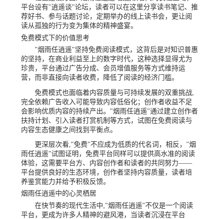
平台设有"逍遥谈"论坛，读者可以在这里分享读书笔记、推
荐好书、参与话题讨论，定期举办的线上读书会，更让阅
读从孤独的行为变为集体的精神盛宴。
免费模式下的价值思考
"烟雨任逍遥"坚持免费阅读模式，这背后是对知识普惠
的坚持，在商业利益至上的数字时代，这种选择显得尤为
珍贵，平台通过广告分成、会员增值服务等方式维持运
营，而非直接向读者收费，降低了阅读的经济门槛。
免费模式也面临着内容质量与可持续发展的双重挑战,
完全依赖广告收入可能导致内容低俗化；创作者收益不足
会影响优质内容的持续产出。"烟雨任逍遥"通过建立创作者
扶持计划、引入读者打赏机制等方式，试图在免费阅读与
内容生态健康之间找到平衡点。
更深层次看,"免费"不应成为低质的代名词，相反，"烟
雨任逍遥"试图证明，免费平台同样可以提供高水准的阅读
体验，这需要平台方、内容创作者和读者的共同努力——
平台提供良好的生态环境，创作者坚持内容质量，读者培
养鉴赏能力并给予积极反馈。
烟雨任逍遥中的心灵栖居
在快节奏的现代生活中,"烟雨任逍遥"不仅是一个阅读
平台，更成为许多人精神的避风港，当读者沉浸在平台