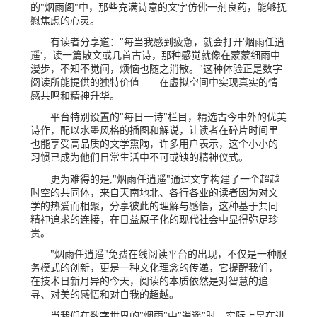
的"烟雨阁"中，那些充满诗意的文字仿佛一剂良药，能够抚
慰焦虑的心灵。
有读者分享道："每当我感到疲惫，就会打开'烟雨任逍
遥'，读一篇散文或几首古诗，那种感觉就像在蒙蒙细雨中
漫步，不知不觉间，烦恼也随之消散。"这种体验正是数字
阅读所能提供的独特价值——在虚拟空间中实现真实的情
感共鸣和精神升华。
平台特别设置的"每日一诗"栏目，精选古今中外的优美
诗作，配以水墨风格的插图和解说，让读者在碎片时间里
也能享受高品质的文学熏陶，许多用户表示，这个小小的
习惯已成为他们日常生活中不可或缺的精神仪式。
更为难得的是,"烟雨任逍遥"通过文字构建了一个超越
时空的共同体，来自天南地北、各行各业的读者因为对文
学的热爱而相聚，分享彼此的理解与感悟，这种基于共同
精神追求的连接，在日益原子化的现代社会中显得弥足珍
贵。
"烟雨任逍遥"免费在线阅读平台的出现，不仅是一种服
务模式的创新，更是一种文化理念的传递，它提醒我们，
在技术日新月异的今天，阅读的本质依然是对智慧的追
寻、对美的感悟和对自我的超越。
当我们在数字世界的"烟雨"中"逍遥"时，实际上是在进