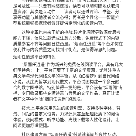
与传统阅读相比,在线阅读具有无可比拟的优势，首先
是可及性——只要有网络连接，读者可以随时随地获取海
量资源；其次是互动性——读者可以通过评论、书签、分
享等功能与其他读者交流心得；再者是个性化——智能推
荐系统能够根据读者偏好提供定制化的阅读内容。
这种变革也带来了新的挑战,碎片化阅读导致深度思考
能力下降，信息过载造成注意力分散，免费模式下的内容
质量参差不齐等问题日益凸显。"烟雨任逍遥"等平台如何在
便利性与内容质量之间找到平衡点，是值得深思的问题。
烟雨任逍遥平台的特色
"烟雨任逍遥"作为新兴的免费在线阅读平台，具有几大
鲜明特色： 上，平台汇聚了丰富的文学资源，尤其注重古
典文学与现代网络文学的平衡，从《红楼梦》到当代网络
小说，从庄周哲学到现代散文，平台试图构建一个多元融
合的数字图书馆，特别值得一提的是，平台设有"烟雨阁"专
栏，专门收录那些充满诗意与哲思的文学作品，真正让读
者在文字中体验"烟雨任逍遥"的意境。
技术上,平台采用先进的阅读引擎，支持多种字体、背
景、间距的自定义设置，力求还原甚至超越纸质书的阅读
体验，夜间模式、听书功能、离线下载等人性化设计，让
阅读更加舒适便捷。
社区建设方面,"烟雨任逍遥"鼓励读者间的良性互动，